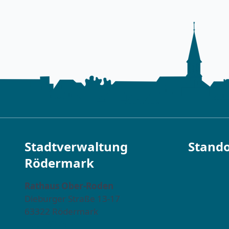
Stadtverwaltung
Stando
Rödermark
Rathaus Ober-Roden
Dieburger Straße 13-17
63322 Rödermark
Tel. 06074 911-0