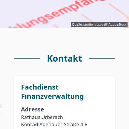
Quelle: studio_v-zwoelf_AdobeStock
Kontakt
Fachdienst
Finanzverwaltung
t
Adresse
r
Rathaus Urberach
Konrad-Adenauer-Straße 4-8