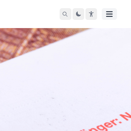
Suchen
Theme
EyeAble
Menü