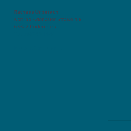
Rathaus Urberach
Konrad-Adenauer-Straße 4-8
63322 Rödermark
Tel. 06074 911-811
Kontaktformular →