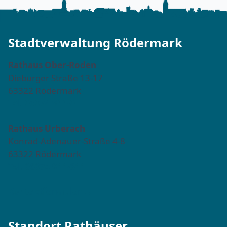
Stadtverwaltung Rödermark
Rathaus Ober-Roden
Dieburger Straße 13-17
63322 Rödermark
Tel. 06074 911-0
Rathaus Urberach
Konrad-Adenauer-Straße 4-8
63322 Rödermark
Tel. 06074 911-811
Kontaktformular →
Standort Rathäuser