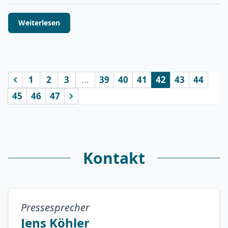
Weiterlesen
1
2
3
…
39
40
41
42
43
44
vorherige
45
46
47
nächste
Kontakt
Pressesprecher
Jens Köhler