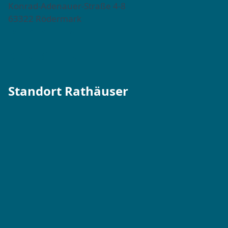
Konrad-Adenauer-Straße 4-8
63322 Rödermark
Tel. 06074 911-811
Kontaktformular →
Standort Rathäuser