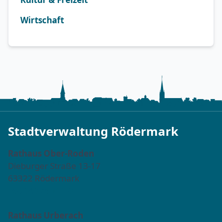
Wirtschaft
Stadtverwaltung Rödermark
Rathaus Ober-Roden
Dieburger Straße 13-17
63322 Rödermark
Tel. 06074 911-0
Rathaus Urberach