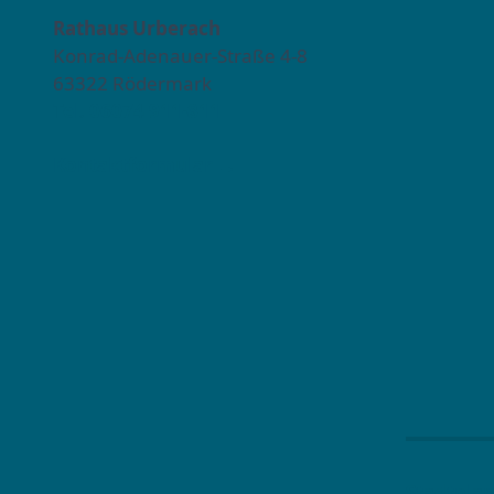
Rathaus Urberach
Konrad-Adenauer-Straße 4-8
63322 Rödermark
Tel. 06074 911-811
Kontaktformular →
Stadtpla