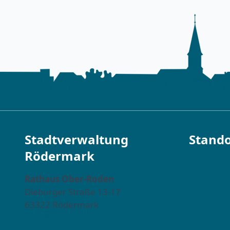
Stadtverwaltung
Stando
Rödermark
Rathaus Ober-Roden
Dieburger Straße 13-17
63322 Rödermark
Tel. 06074 911-0