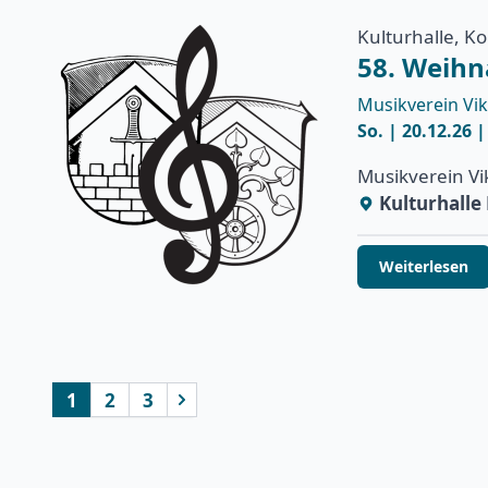
Kulturhalle, K
58. Weihn
Musikverein Vik
So. | 20.12.26 
Musikverein Vi
Kulturhall
Weiterlesen
1
2
3
nächste