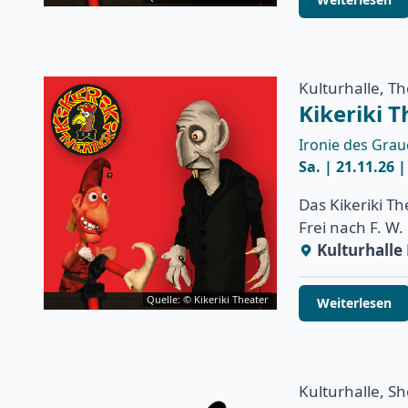
Kulturhalle, T
Kikeriki T
Ironie des Gra
Sa. | 21.11.26 
Das Kikeriki T
Frei nach F. W
Kulturhall
Quelle: © Kikeriki Theater
Weiterlesen
Kulturhalle, S