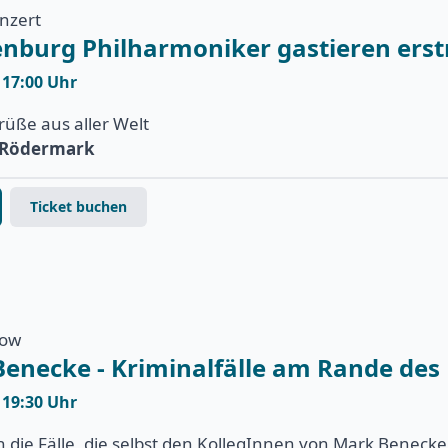
onzert
enburg Philharmoniker gastieren ers
| 17:00 Uhr
rüße aus aller Welt
e Rödermark
Ticket buchen
how
Benecke - Kriminalfälle am Rande des
| 19:30 Uhr
 die Fälle, die selbst den KollegInnen von Mark Beneck