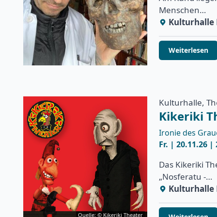
Menschen…
Kulturhall
Weiterlesen
Kulturhalle, T
Kikeriki T
Ironie des Gra
Fr. | 20.11.26 |
Das Kikeriki T
„Nosferatu -…
Kulturhall
Quelle: © Kikeriki Theater
Weiterlesen