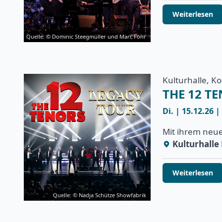
Weiterlesen
Quelle: © Dominic Steegmüller und Marc Föhr
Kulturhalle, K
THE 12 T
Di. | 15.12.26 |
Mit ihrem neu
Kulturhall
Weiterlesen
Quelle: © Nadja Schütze Showfabrik