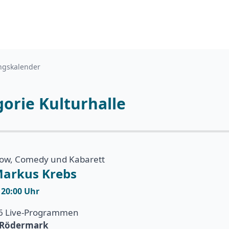
ngskalender
orie Kulturhalle
how, Comedy und Kabarett
Markus Krebs
| 20:00 Uhr
 6 Live-Programmen
e Rödermark