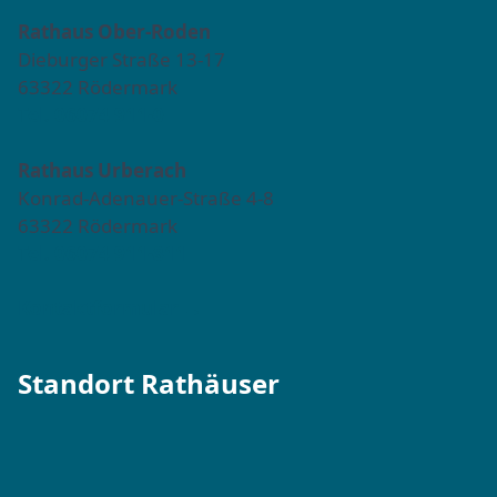
Rathaus Ober-Roden
Dieburger Straße 13-17
63322 Rödermark
Tel. 06074 911-0
Rathaus Urberach
Konrad-Adenauer-Straße 4-8
63322 Rödermark
Tel. 06074 911-811
Kontaktformular →
Standort Rathäuser