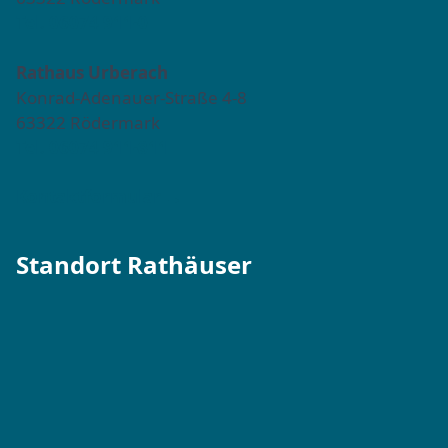
Tel. 06074 911-0
Rathaus Urberach
Konrad-Adenauer-Straße 4-8
63322 Rödermark
Tel. 06074 911-811
Kontaktformular →
Standort Rathäuser