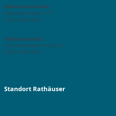
Rathaus Ober-Roden
Dieburger Straße 13-17
63322 Rödermark
Tel. 06074 911-0
Rathaus Urberach
Konrad-Adenauer-Straße 4-8
63322 Rödermark
Tel. 06074 911-811
Kontaktformular →
Standort Rathäuser