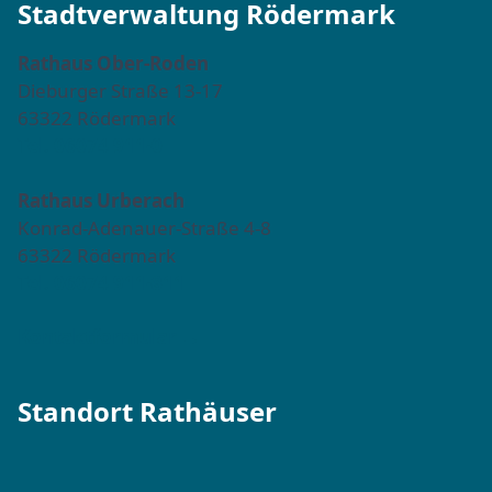
Stadtverwaltung Rödermark
Rathaus Ober-Roden
Dieburger Straße 13-17
63322 Rödermark
Tel. 06074 911-0
Rathaus Urberach
Konrad-Adenauer-Straße 4-8
63322 Rödermark
Tel. 06074 911-811
Kontaktformular →
Standort Rathäuser