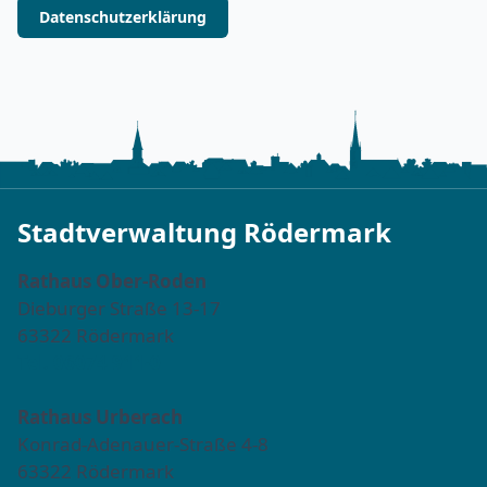
Datenschutzerklärung
Stadtverwaltung Rödermark
Rathaus Ober-Roden
Dieburger Straße 13-17
63322 Rödermark
Tel. 06074 911-0
Rathaus Urberach
Konrad-Adenauer-Straße 4-8
63322 Rödermark