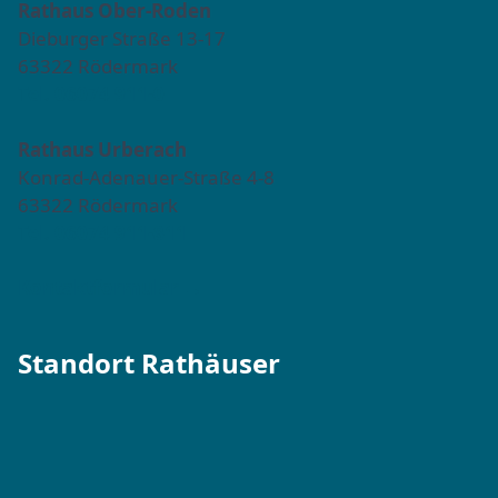
Rathaus Ober-Roden
Dieburger Straße 13-17
63322 Rödermark
Tel. 06074 911-0
Rathaus Urberach
Konrad-Adenauer-Straße 4-8
63322 Rödermark
Tel. 06074 911-811
Kontaktformular →
Standort Rathäuser