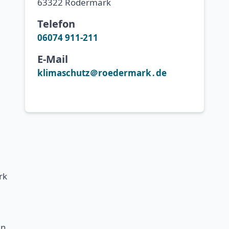
63322 Rödermark
Telefon
06074 911-211
E-Mail
klimaschutz＠roedermark․de
rk
en