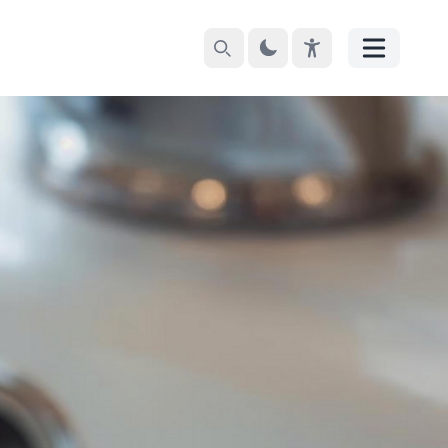
Suchen
Theme
EyeAble
Menü