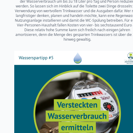
der Wasserverbrauch um bis zu 18 Liter pro Tag und Person reduzier
werden. So lassen sich im Hinblick auf die Toilette zwei Dinge drosseln:
Verwendung von wertvollem Trinkwasser und die Ausgaben dafür. Wer 
langfristiger denken, planen und handeln möchte, kann eine Regenwas
Nutzungsanlage installieren und damit die WC-Spülung betreiben. Für e
Vier-Personen-Haushalt fallen Kosten von vier- bis sechstausend Euro 
Diese relativ hohe Summe kann sich freilich nach einigen Jahren
amortisieren, denn die Menge des gesparten Trinkwassers ist über die 
hinweg gewaltig.