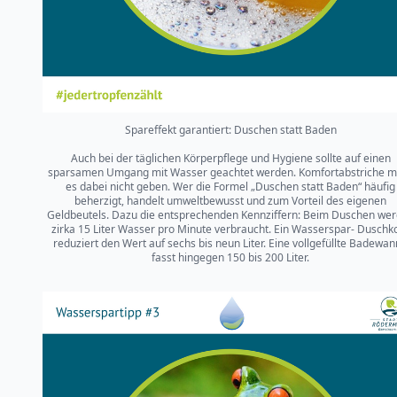
Spareffekt garantiert: Duschen statt Baden
Auch bei der täglichen Körperpflege und Hygiene sollte auf einen
sparsamen Umgang mit Wasser geachtet werden. Komfortabstriche m
es dabei nicht geben. Wer die Formel „Duschen statt Baden“ häufig
beherzigt, handelt umweltbewusst und zum Vorteil des eigenen
Geldbeutels. Dazu die entsprechenden Kennziffern: Beim Duschen we
zirka 15 Liter Wasser pro Minute verbraucht. Ein Wasserspar- Duschk
reduziert den Wert auf sechs bis neun Liter. Eine vollgefüllte Badewa
fasst hingegen 150 bis 200 Liter.