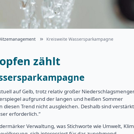
Hitzemanagement
Kreisweite Wassersparkampagne
ropfen zählt
assersparkampagne
tuell auf Gelb, trotz relativ großer Niederschlagsmenge
sserspiegel aufgrund der langen und heißen Sommer
 diesen Trend nicht ausgleichen. Deshalb sind verstärkt
r erforderlich.“
ödermärker Verwaltung, was Stichworte wie Umwelt, Kli
Bevölkerung, sich interessiert für das zunehmend