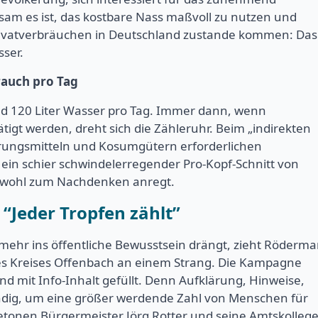
am es ist, das kostbare Nass maßvoll zu nutzen und
Privatverbräuchen in Deutschland zustande kommen: Das
sser.
rauch pro Tag
nd 120 Liter Wasser pro Tag. Immer dann, wenn
t werden, dreht sich die Zähleruhr. Beim „indirekten
rungsmitteln und Kosumgütern erforderlichen
in schier schwindelerregender Pro-Kopf-Schnitt von
eichwohl zum Nachdenken anregt.
“Jeder Tropfen zählt”
 mehr ins öffentliche Bewusstsein drängt, zieht Röderma
 Kreises Offenbach an einem Strang. Die Kampagne
d mit Info-Inhalt gefüllt. Denn Aufklärung, Hinweise,
ndig, um eine größer werdende Zahl von Menschen für
etonen Bürgermeister Jörg Rotter und seine Amtskolleg