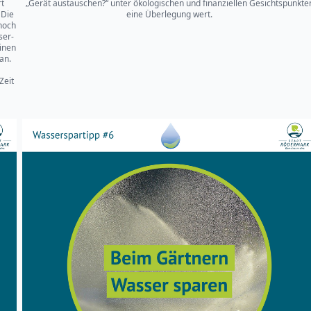
t
„Gerät austauschen?“ unter ökologischen und finanziellen Gesichtspunkte
 Die
eine Überlegung wert.
noch
ser-
inen
an.
Zeit