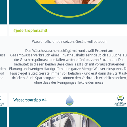
Wasser effizient einsetzen: Geräte voll beladen
Das Wäschewaschen schlägt mit rund zwölf Prozent am
uss
Gesamtwasserverbrauch eines Privathaushalts sehr deutlich zu Buche. Fü
die Geschirrspülmaschine fallen weitere fünf bis zehn Prozent an. Das
bedeutet: In diesen beiden Bereichen lässt sich mit vorausschauender
rden
Planung und wenigen Handgriffen eine ganze Menge Wasser einsparen. D
opf
Faustregel lautet: Geräte immer voll beladen – und erst dann die Starttast
nne
drücken. Auch Sparprogramme können den Verbrauch erheblich senken,
ohne dass der Reinigungseffekt leiden muss.