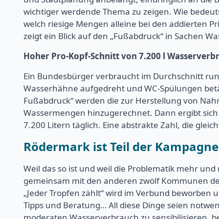
wichtiger werdende Thema zu zeigen. Wie bedeuts
welch riesige Mengen alleine bei den addierten 
zeigt ein Blick auf den „Fußabdruck“ in Sachen Wa
Hoher Pro-Kopf-Schnitt von 7.200 l Wasserverb
Ein Bundesbürger verbraucht im Durchschnitt ru
Wasserhähne aufgedreht und WC-Spülungen betätig
Fußabdruck“ werden die zur Herstellung von Nah
Wassermengen hinzugerechnet. Dann ergibt sich e
7.200 Litern täglich. Eine abstrakte Zahl, die gl
Rödermark ist Teil der Kampagne 
Weil das so ist und weil die Problematik mehr und
gemeinsam mit den anderen zwölf Kommunen des
„Jeder Tropfen zählt“ wird im Verbund beworben un
Tipps und Beratung… All diese Dinge seien notwe
moderaten Wasserverbrauch zu sensibilisieren, b