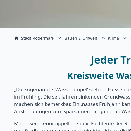
Stadt Rödermark
Bauen & Umwelt
Klima
Jeder T
Kreisweite W
„Die sogenannte ‚Wasserampel‘ steht in Hessen ak
im Frühling. Die seit Jahren sinkenden Grundwa
machen sich bemerkbar. Ein ‚nasses Frühjahr‘ kann
Anstrengungen zum sparsamen Umgang mit Wasse
Mit diesem Tenor appellieren die Fachleute der R
und Stadtplanung anbelangt, eindringlich an die 