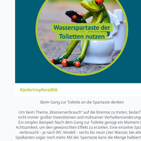
Beim Gang zur Toilette an die Spartaste denken
Um beim Thema „Wasserverbrauch“ auf die Bremse zu treten, bedarf
nicht immer großer Investitionen und mühsamer Verhaltensänderung
Ein simples Beispiel: Nach dem Gang zur Toilette genügt ein Moment 
Achtsamkeit, um den gewünschten Effekt zu erzielen. Eine einzelne Spü
verbraucht – je nach WC-Modell – sechs bis neun Liter Wasser, bei alt
Spülkästen sogar noch mehr. Mit der Spartaste kann die Menge halbiert