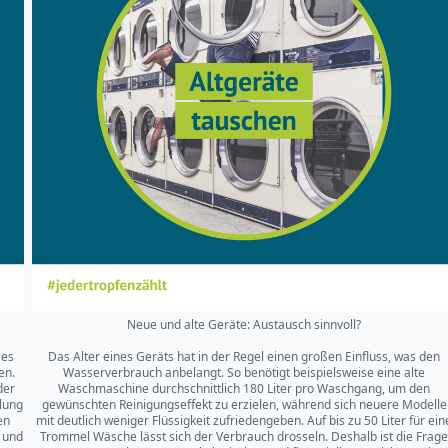
Neue und alte Geräte: Austausch sinnvoll?
 es
Das Alter eines Geräts hat in der Regel einen großen Einfluss, was den
en.
Wasserverbrauch anbelangt. So benötigt beispielsweise eine alte
der
Waschmaschine durchschnittlich 180 Liter pro Waschgang, um den
lung
gewünschten Reinigungseffekt zu erzielen, während sich neuere Modelle
en
mit deutlich weniger Flüssigkeit zufriedengeben. Auf bis zu 50 Liter für ein
 und
Trommel Wäsche lässt sich der Verbrauch drosseln. Deshalb ist die Frage